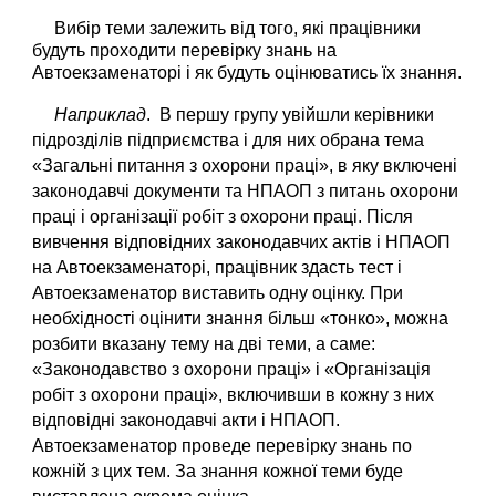
Вибір теми
залежить від того, які працівники 
будуть 
проходити перевірку знань 
на 
Автоекзаменаторі і як будуть оцінюватись їх знання.
Наприклад
. 
В першу групу увійшли керівники 
підрозділів підприємства і для них обрана тема 
«Загальні питання з охорони праці», в яку включені 
законодавчі документи та НПАОП з питань охорони 
праці і організації робіт з охорони праці. Після 
вивчення відповідних законодавчих актів і НПАОП 
на Автоекзаменаторі, працівник здасть тест і 
Автоекзаменатор виставить одну оцінку. При 
необхідності оцінити знання більш «тонко», можна 
розбити вказану тему на дві теми, а саме: 
«Законодавство з охорони праці» і «Організація 
робіт з охорони праці», включивши в кожну з них 
відповідні законодавчі акти і НПАОП. 
Автоекзаменатор проведе перевірку знань по 
кожній з цих тем. За знання кожної теми буде 