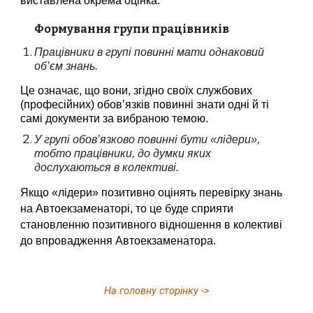
виставлена окрема оцінка.
Фо
рмування групи працівників
Працівники в групі повинні мати однаковий 
об’єм знань. 
Це означає, що вони, згідно своїх службових 
(професійних) обов’язків повинні знати одні й ті 
самі документи за вибраною темою.
У групі обов’язково повинні бути «лідери», 
тобто працівники, до думки яких  
дослухаються в колективі.  
Якщо «лідери» позитивно оцінять перевірку знань 
на Автоекзаменаторі, то це буде сприяти 
становленню позитивного відношення в колективі 
до впровадження Автоекзаменатора
.
На головну сторінку ->